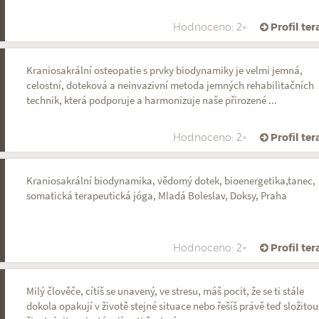
Hodnoceno: 2×
Profil te
Kraniosakrální osteopatie s prvky biodynamiky je velmi jemná,
celostní, doteková a neinvazivní metoda jemných rehabilitačních
technik, která podporuje a harmonizuje naše přirozené ...
Hodnoceno: 2×
Profil te
Kraniosakrální biodynamika, vědomý dotek, bioenergetika,tanec,
somatická terapeutická jóga, Mladá Boleslav, Doksy, Praha
Hodnoceno: 2×
Profil te
Milý člověče, cítíš se unavený, ve stresu, máš pocit, že se ti stále
dokola opakují v životě stejné situace nebo řešíš právě teď složitou