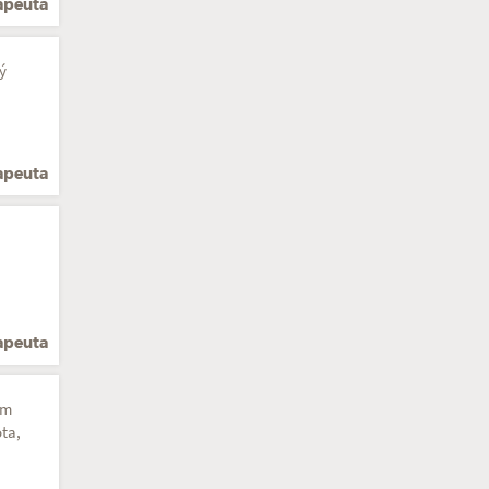
rapeuta
ý
rapeuta
rapeuta
em
ta,