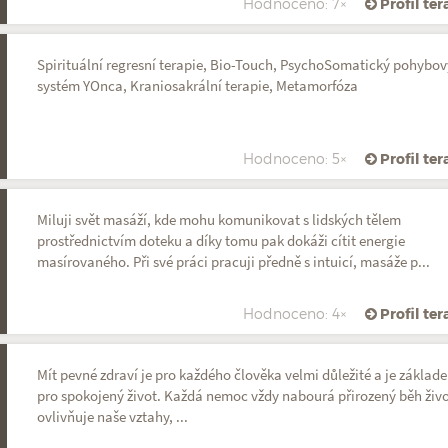
Hodnoceno: 7×
Profil te
Spirituální regresní terapie, Bio-Touch, PsychoSomatický pohybov
systém YOnca, Kraniosakrální terapie, Metamorfóza
Hodnoceno: 5×
Profil te
Miluji svět masáží, kde mohu komunikovat s lidských tělem
prostřednictvím doteku a díky tomu pak dokáži cítit energie
masírovaného. Při své práci pracuji předně s intuicí, masáže p...
Hodnoceno: 4×
Profil te
Mít pevné zdraví je pro každého člověka velmi důležité a je základ
pro spokojený život. Každá nemoc vždy nabourá přirozený běh živo
ovlivňuje naše vztahy, ...