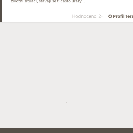
životní situaci, stávají se ti často úrazy...
Hodnoceno: 2×
Profil te