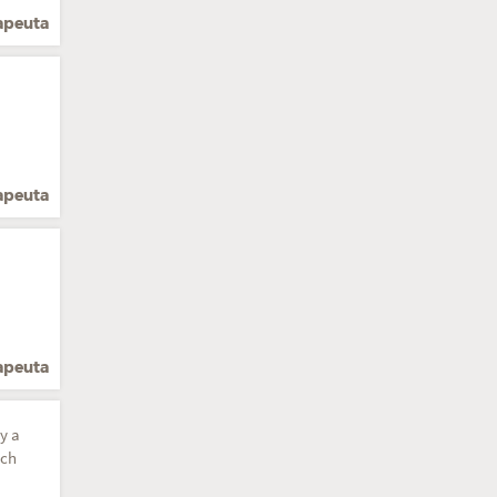
rapeuta
rapeuta
rapeuta
y a
ích