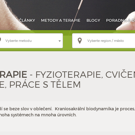
ČLÁNKY
METODY
A TERAPIE
BLOGY
PORADNA
A D
Vyberte metodu
Vyberte region / město
RAPIE
- FYZIOTERAPIE, CVIČEN
, PRÁCE S TĚLEM
 se beze slov v oblečení. Kraniosakrální biodynamika je proces
v mnoha systémech na mnoha úrovních.