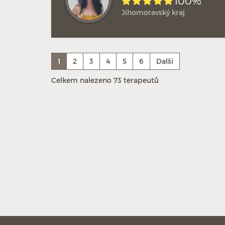
100%
Jihomoravský kraj
1
2
3
4
5
6
Další
Celkem nalezeno 73 terapeutů