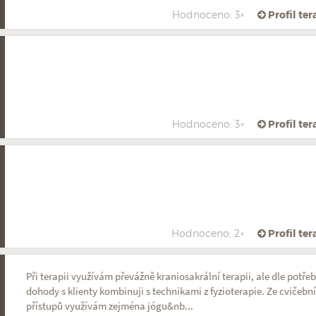
Hodnoceno: 3×
Profil te
Hodnoceno: 3×
Profil te
Hodnoceno: 2×
Profil te
Při terapii využívám převážně kraniosakrální terapii, ale dle potřeb
dohody s klienty kombinuji s technikami z fyzioterapie. Ze cvičebn
přístupů využívám zejména jógu&nb...