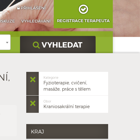
PŘIHLÁŠENÍ
REGISTRACE TERAPEUTA
ISKUZE
VYHLEDÁVÁNÍ
VYHLEDAT
Í,
Kategorie
Fyzioterapie, cvičení,
masáže, práce s tělem
Obor
Kraniosakrální terapie
,
KRAJ