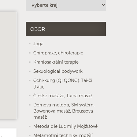
OBOR
Jóga
Chiropraxe, chiroterapie
Kraniosakrální terapie
Sexuological bodywork
Čchi-kung (QI QONG), Tai-či
(Taiji)
Čínské masáže, Tuina masáž
Dornova metoda, SM systém,
Bowenova masáž, Breussova
masáž
Metoda dle Ludmily Mojžíšové
Metamofrní techniky, motýlí