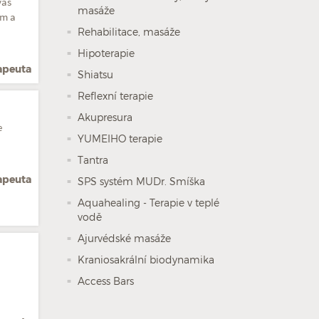
vás
masáže
em a
Rehabilitace, masáže
Hipoterapie
rapeuta
Shiatsu
Reflexní terapie
Akupresura
e
YUMEIHO terapie
Tantra
rapeuta
SPS systém MUDr. Smíška
Aquahealing - Terapie v teplé
vodě
Ajurvédské masáže
Kraniosakrální biodynamika
Access Bars