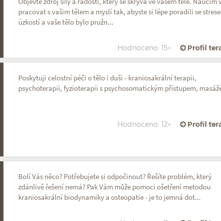
Objevte zdroj síly a radosti, který se skrývá ve vašem těle. Naučím 
pracovat s vašim tělem a myslí tak, abyste si lépe poradili se stres
úzkostí a vaše tělo bylo pružn...
Hodnoceno: 15×
Profil te
Poskytuji celostní péči o tělo i duši - kraniosakrální terapii,
psychoterapii, fyzioterapii s psychosomatickým přístupem, masáž
Hodnoceno: 12×
Profil te
Bolí Vás něco? Potřebujete si odpočinout? Řešíte problém, který
zdánlivě řešení nemá? Pak Vám může pomoci ošetření metodou
kraniosakrální biodynamiky a osteopatie - je to jemná dot...