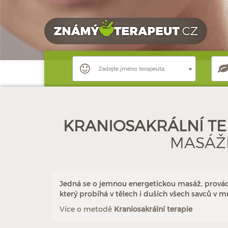
Zadejte jméno terapeuta
KRANIOSAKRÁLNÍ TE
MASÁŽE
Jedná se o jemnou energetickou masáž, provádí
který probíhá v tělech i duších všech savců 
Více o metodě
Kraniosakrální terapie