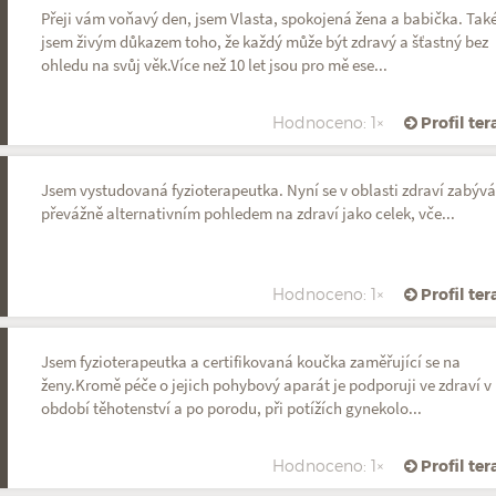
Přeji vám voňavý den, jsem Vlasta, spokojená žena a babička. Tak
jsem živým důkazem toho, že každý může být zdravý a šťastný bez
ohledu na svůj věk.Více než 10 let jsou pro mě ese...
Hodnoceno: 1×
Profil te
Jsem vystudovaná fyzioterapeutka. Nyní se v oblasti zdraví zabýv
převážně alternativním pohledem na zdraví jako celek, vče...
Hodnoceno: 1×
Profil te
Jsem fyzioterapeutka a certifikovaná koučka zaměřující se na
ženy.Kromě péče o jejich pohybový aparát je podporuji ve zdraví v
období těhotenství a po porodu, při potížích gynekolo...
Hodnoceno: 1×
Profil te