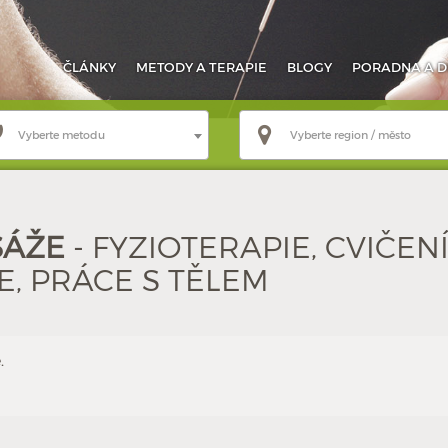
ČLÁNKY
METODY
A TERAPIE
BLOGY
PORADNA
A D
Vyberte metodu
Vyberte region / město
SÁŽE
- FYZIOTERAPIE, CVIČENÍ
, PRÁCE S TĚLEM
.