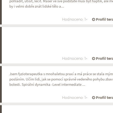
pohladit, utišit, léčit. Masér ve své podstatě musí být haptik, ale m
by i velmi dobře znát lidské tělo a...
Hodnoceno: 1×
Profil te
Hodnoceno: 1×
Profil te
Jsem fyzioterapeutka s mnohaletou praxí a má práce se stala mý
posláním. Učím lidi, jak se pomocí správně vedeného pohybu zbav
bolesti. Spirální dynamika -Level intermediate ...
Hodnoceno: 1×
Profil te