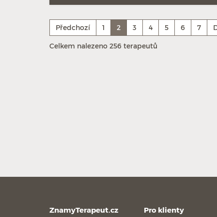
Předchozí
1
2
3
4
5
6
7
D
Celkem nalezeno 256 terapeutů
ZnamyTerapeut.cz
Pro klienty