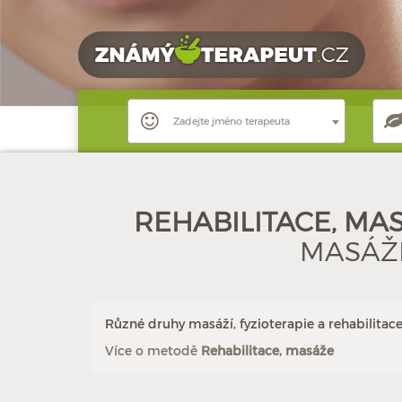
Zadejte jméno terapeuta
REHABILITACE, MA
MASÁŽE
Různé druhy masáží, fyzioterapie a rehabilitace
Více o metodě
Rehabilitace, masáže