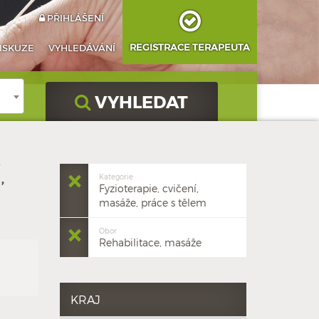
PŘIHLÁŠENÍ
REGISTRACE TERAPEUTA
ISKUZE
VYHLEDÁVÁNÍ
VYHLEDAT
,
Kategorie
Fyzioterapie, cvičení,
masáže, práce s tělem
Obor
Rehabilitace, masáže
KRAJ