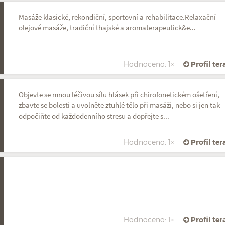
Masáže klasické, rekondiční, sportovní a rehabilitace.Relaxační
olejové masáže, tradiční thajské a aromaterapeutick&e...
Hodnoceno: 1×
Profil te
Objevte se mnou léčivou sílu hlásek při chirofonetickém ošetření,
zbavte se bolesti a uvolněte ztuhlé tělo při masáži, nebo si jen tak
odpočiňte od každodenního stresu a dopřejte s...
Hodnoceno: 1×
Profil te
Hodnoceno: 1×
Profil te