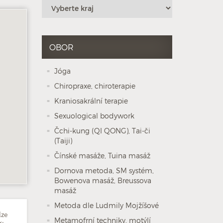
OBOR
Jóga
Chiropraxe, chiroterapie
Kraniosakrální terapie
Sexuological bodywork
Čchi-kung (QI QONG), Tai-či
(Taiji)
Čínské masáže, Tuina masáž
Dornova metoda, SM systém,
Bowenova masáž, Breussova
masáž
Metoda dle Ludmily Mojžíšové
lze
Metamofrní techniky, motýlí