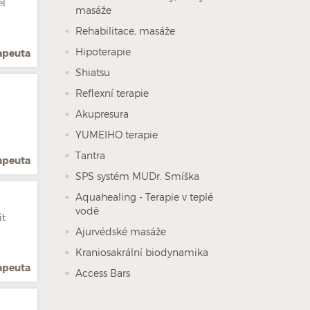
ěl
masáže
Rehabilitace, masáže
Hipoterapie
rapeuta
Shiatsu
Reflexní terapie
Akupresura
YUMEIHO terapie
Tantra
rapeuta
SPS systém MUDr. Smíška
Aquahealing - Terapie v teplé
m
vodě
it
Ajurvédské masáže
Kraniosakrální biodynamika
rapeuta
Access Bars