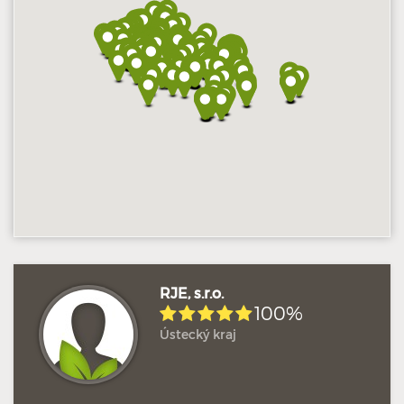
Hodnoceno: 1×
Profil terapeuta
RJE, s.r.o.
100%
Ústecký kraj
Hodnoceno: 18×
Profil terapeuta