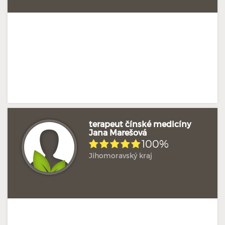
terapeut čínské medicíny
Jana Marešová
100%
Hodnoceno: 1×
Profil terapeuta
Jihomoravský kraj