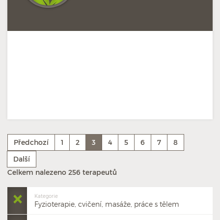
Předchozí
1
2
3
4
5
6
7
8
Další
Celkem nalezeno 256 terapeutů
Kategorie
Fyzioterapie, cvičení, masáže, práce s tělem