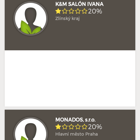
K&M SALÓN IVANA
20%
Zlínský kraj
Hodnoceno: 1×
Profil terapeuta
MONADOS, s.r.o.
20%
Hlavní město Praha
Doposud žádné hodnocení
Profil terapeuta