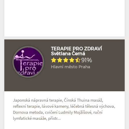
TERAPIE PRO ZDRAVÍ
Světlana Černá
91%
Hodnoceno: 1×
Profil terapeuta
Hlavní město Praha
Japonská nápravná terapie, Čínská Thuina masáž,
reflexní terapie, lávové kameny, léčebná tělesná výchova,
Dornova metoda, cvičení Ludmily Mojžíšové, ruční
lymfatické masáže, přístr...