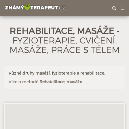
Tog
nav
Hodnoceno: 1×
Profil terapeuta
REHABILITACE, MASÁŽE
-
FYZIOTERAPIE, CVIČENÍ,
MASÁŽE, PRÁCE S TĚLEM
Různé druhy masáží, fyzioterapie a rehabilitace.
Více o metodě
Rehabilitace, masáže