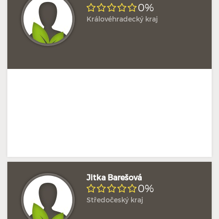
0%
Královéhradecký kraj
Jitka Barešová
0%
Středočeský kraj