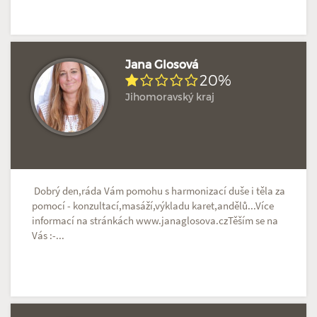
Jana Glosová
20%
Jihomoravský kraj
Hodnoceno: 1×
Profil terapeuta
Dobrý den,ráda Vám pomohu s harmonizací duše i těla za
pomocí - konzultací,masáží,výkladu karet,andělů...Více
informací na stránkách www.janaglosova.czTěším se na
Vás :-...