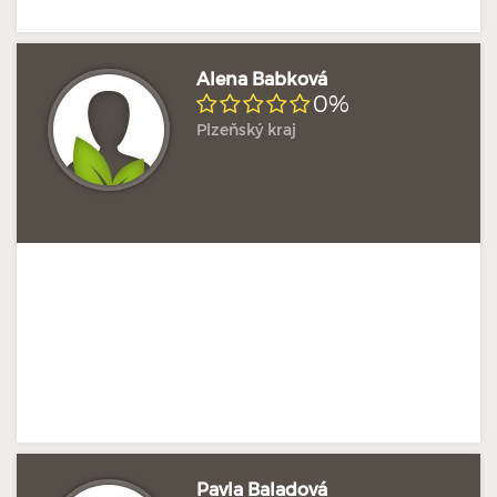
Alena Babková
0%
Plzeňský kraj
Doposud žádné hodnocení
Profil terapeuta
Pavla Baladová