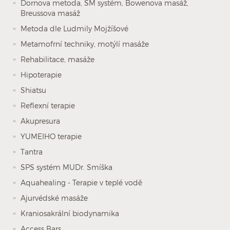
Dornova metoda, SM systém, Bowenova masáž,
Breussova masáž
Metoda dle Ludmily Mojžíšové
Metamofrní techniky, motýlí masáže
Rehabilitace, masáže
Hipoterapie
Shiatsu
Reflexní terapie
Akupresura
YUMEIHO terapie
Tantra
SPS systém MUDr. Smíška
Aquahealing - Terapie v teplé vodě
Ajurvédské masáže
Kraniosakrální biodynamika
Access Bars