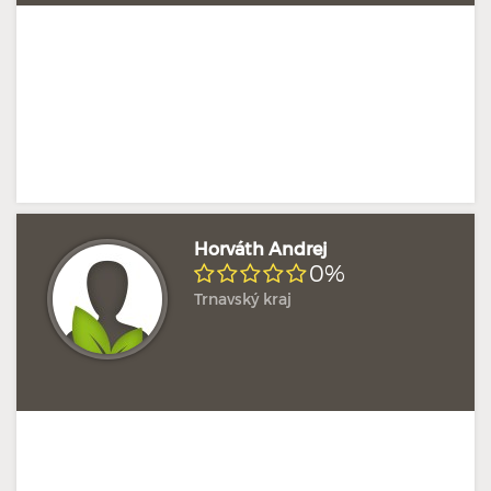
Horváth Andrej
0%
Trnavský kraj
Doposud žádné hodnocení
Profil terapeuta