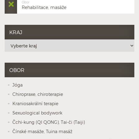
Obor
Rehabilitace, masáže
KRAJ
OBOR
Jóga
Chiropraxe, chiroterapie
Kraniosakrální terapie
Sexuological bodywork
Čchi-kung (QI QONG), Tai-či (Taiji)
Čínské masáže, Tuina masáž