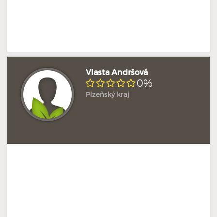
Vlasta Andršová
0%
Plzeňský kraj
Doposud žádné hodnocení
Profil terapeuta