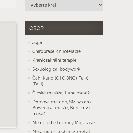
OBOR
Jóga
Chiropraxe, chiroterapie
Kraniosakrální terapie
Sexuological bodywork
Čchi-kung (QI QONG), Tai-či
(Taiji)
Čínské masáže, Tuina masáž
Dornova metoda, SM systém,
Bowenova masáž, Breussova
masáž
Metoda dle Ludmily Mojžíšové
Metamofrní techniky, motýlí