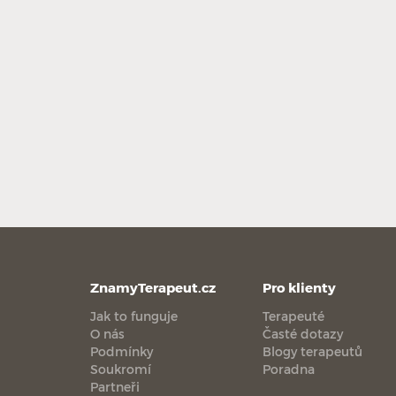
ZnamyTerapeut.cz
Pro klienty
Jak to funguje
Terapeuté
O nás
Časté dotazy
Podmínky
Blogy terapeutů
Soukromí
Poradna
Partneři