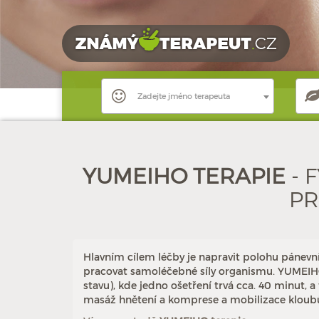
Zadejte jméno terapeuta
YUMEIHO TERAPIE
- 
PR
Hlavním cílem léčby je napravit polohu pánevn
pracovat samoléčebné síly organismu. YUMEIHO®
stavu), kde jedno ošetření trvá cca. 40 minut, 
masáž hnětení a komprese a mobilizace klou