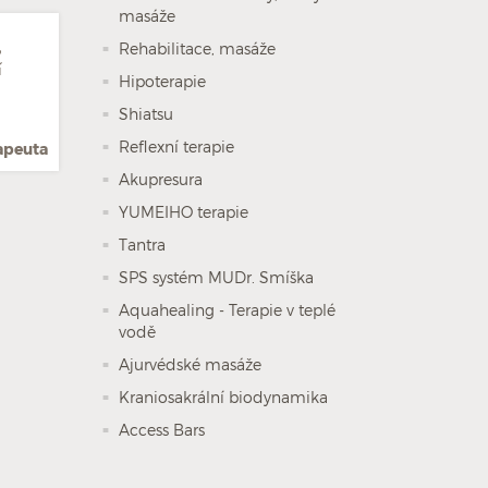
masáže
,
Rehabilitace, masáže
í
Hipoterapie
Shiatsu
Reflexní terapie
rapeuta
Akupresura
YUMEIHO terapie
Tantra
SPS systém MUDr. Smíška
Aquahealing - Terapie v teplé
vodě
Ajurvédské masáže
Kraniosakrální biodynamika
Access Bars