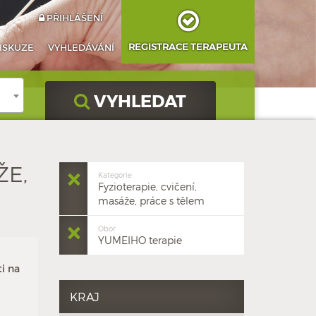
PŘIHLÁŠENÍ
REGISTRACE TERAPEUTA
ISKUZE
VYHLEDÁVÁNÍ
VYHLEDAT
ŽE,
Kategorie
Fyzioterapie, cvičení,
masáže, práce s tělem
Obor
YUMEIHO terapie
i na
KRAJ