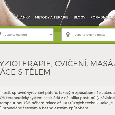
ČLÁNKY
METODY
A TERAPIE
BLOGY
PORADNA
A D
Vyberte metodu
Vyberte region / město
FYZIOTERAPIE, CVIČENÍ, MASÁ
ÁCE S TĚLEM
í kosti, správné vyrovnání páteře, takovým způsobem, že začnou
 terapeutický systém se skládá z několika postupů (v závislost
a terapeut používá během relace až 100 různých technik. Jako je
bů prováděné šetrným a bezbolestným způsobem.