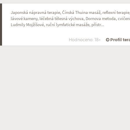
Japonská nápravná terapie, Čínská Thuina masáž, reflexní terapie
lávové kameny, léčebná tělesná výchova, Dornova metoda, cvičen
Ludmily Mojžíšové, ruční lymfatické masáže, přístr...
Hodnoceno: 18×
Profil te