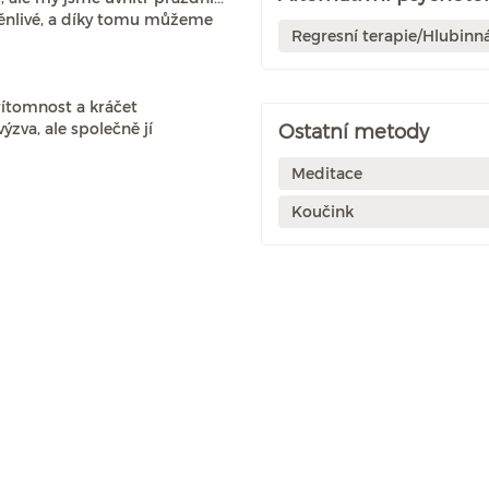
oměnlivé, a díky tomu můžeme
Regresní terapie/Hlubinn
řítomnost a kráčet
ýzva, ale společně jí
Ostatní metody
Meditace
Koučink