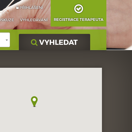
PŘIHLÁŠENÍ
REGISTRACE TERAPEUTA
ISKUZE
VYHLEDÁVÁNÍ
VYHLEDAT