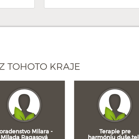
Z TOHOTO KRAJE
oradenstvo Milara -
Terapie pre
Milada Ragasová
harmóniu duše,te