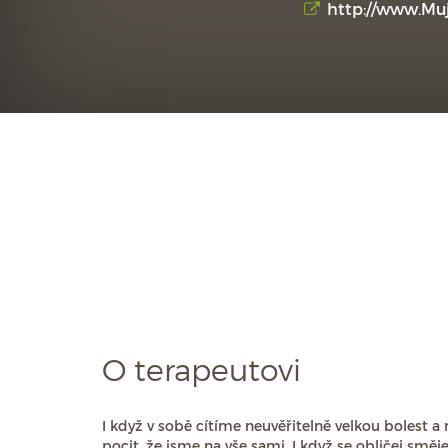
http://www.Muj
O terapeutovi
I když v sobě cítíme neuvěřitelně velkou bolest 
pocit, že jsme na vše sami. I když se obličej směje