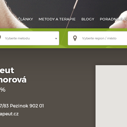
ČLÁNKY
METODY
A TERAPIE
BLOGY
PORADNA
A D
Vyberte metodu
Vyberte region / město
eut
horová
 %
97/83 Pezinok 902 01
apeut.cz