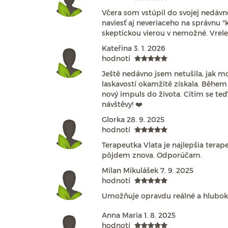
Včera som vstúpil do svojej nedávne
naviesť aj neveriaceho na správnu "
skeptickou vierou v nemožné. Vrel
Kateřina
3. 1. 2026
hodnotí
Ještě nedávno jsem netušila, jak m
laskavostí okamžitě získala. Během 
nový impuls do života. Cítím se teď
návštěvy! ❤️
Glorka
28. 9. 2025
hodnotí
Terapeutka Vlata je najlepšia terap
pôjdem znova. Odporúčam.
Milan Mikulášek
7. 9. 2025
hodnotí
Umožňuje opravdu reálné a hluboké v
Anna Maria
1. 8. 2025
hodnotí