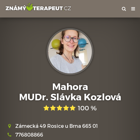
Tog
nav
Mahora
MUDr. Slávka Kozlová
100 %
Zámecká 49 Rosice u Brna 665 01
776808866