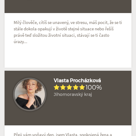
Milý člověče, cítíš se unavený, ve stresu, máš pocit, že se ti
stále dokola opakují v životě stejné situace nebo řešíš
právě teď složitou životní situaci, stávají se ti často
úrazy...
Vlasta Procházková
100%
Jihomoravský kraj
Hodnoceno: 1×
Profil terapeuta
Přeji vám voňavý den, jsem Vlasta, spokojená žena a