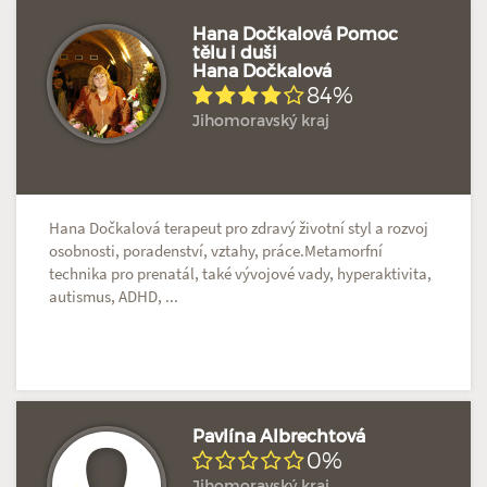
Hana Dočkalová Pomoc
tělu i duši
Hana Dočkalová
Doposud žádné hodnocení
Profil terapeuta
84%
Jihomoravský kraj
Hana Dočkalová terapeut pro zdravý životní styl a rozvoj
osobnosti, poradenství, vztahy, práce.Metamorfní
technika pro prenatál, také vývojové vady, hyperaktivita,
autismus, ADHD, ...
Pavlína Albrechtová
0%
Jihomoravský kraj