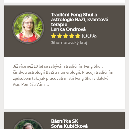
Tradiční Feng Shui a
astrologie BaZi, kvantové
terapie
Hodnoceno: 2×
Profil terapeuta
Lenka Ondrová
100%
Jihomoravský kraj
Již více než 10 let se zabývám tradičním Feng Shui,
čínskou astrologií BaZi a numerologií. Pracuji tradičním
způsobem tak, jak pracovali mistři Feng Shui v daleké
Asii. Pomůžu Vám ...
Básnířka SK
Soňa Kubíčková