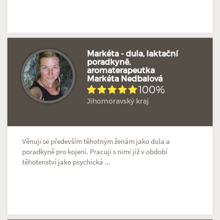
Markéta - dula, laktační
poradkyně,
aromaterapeutka
Doposud žádné hodnocení
Profil terapeuta
Markéta Nedbalová
100%
Jihomoravský kraj
Věnuji se především těhotným ženám jako dula a
poradkyně pro kojení. Pracuji s nimi již v období
těhotenství jako psychická ...