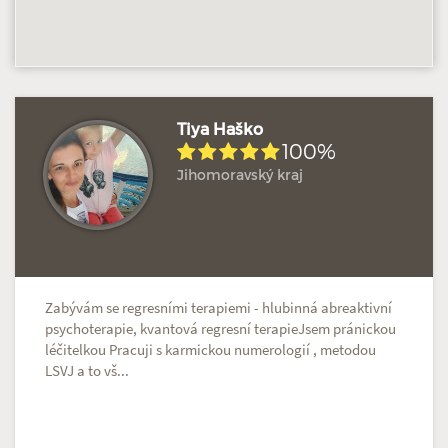
Tiya Haško
100%
Jihomoravský kraj
Hodnoceno: 3×
Profil terapeuta
Zabývám se regresními terapiemi - hlubinná abreaktivní
psychoterapie, kvantová regresní terapieJsem pránickou
léčitelkou Pracuji s karmickou numerologií , metodou
LSVJ a to vš...