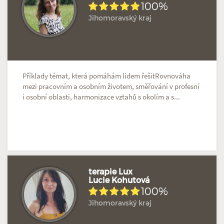
100%
Hodnoceno: 1×
Profil terapeuta
Jihomoravský kraj
Příklady témat, která pomáhám lidem řešitRovnováha
mezi pracovním a osobním životem, směřování v profesní
i osobní oblasti, harmonizace vztahů s okolím a s...
terapie Lux
Lucie Kohutová
100%
Hodnoceno: 1×
Profil terapeuta
Jihomoravský kraj