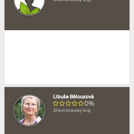
Doposud žádné hodnocení
Profil terapeuta
Libuše Bělousová
0%
Jihomoravský kraj
Doposud žádné hodnocení
Profil terapeuta