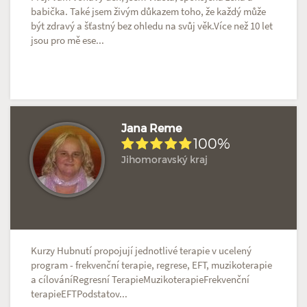
babička. Také jsem živým důkazem toho, že každý může
být zdravý a šťastný bez ohledu na svůj věk.Více než 10 let
jsou pro mě ese...
Jana Reme
100%
Jihomoravský kraj
Hodnoceno: 5×
Profil terapeuta
Kurzy Hubnutí propojují jednotlivé terapie v ucelený
program - frekvenční terapie, regrese, EFT, muzikoterapie
a cílováníRegresní TerapieMuzikoterapieFrekvenční
terapieEFTPodstatov...