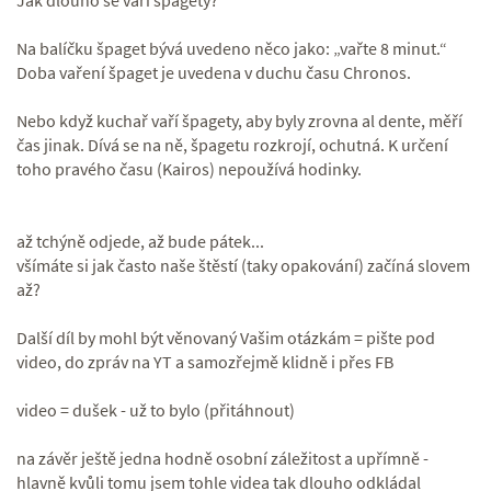
Na balíčku špaget bývá uvedeno něco jako: „vařte 8 minut.“
Doba vaření špaget je uvedena v duchu času Chronos.
Nebo když kuchař vaří špagety, aby byly zrovna al dente, měří
čas jinak. Dívá se na ně, špagetu rozkrojí, ochutná. K určení
toho pravého času (Kairos) nepoužívá hodinky.
až tchýně odjede, až bude pátek...
všímáte si jak často naše štěstí (taky opakování) začíná slovem
až?
Další díl by mohl být věnovaný Vašim otázkám = pište pod
video, do zpráv na YT a samozřejmě klidně i přes FB
video = dušek - už to bylo (přitáhnout)
na závěr ještě jedna hodně osobní záležitost a upřímně -
hlavně kvůli tomu jsem tohle videa tak dlouho odkládal