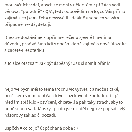
motivačních videí, abych se mohl v některém z příštích vedií
věnovat "poradně" - Q/A, tedy odpovědím na to, co Vás přímo
zajímá a co jsem třeba nevysvětlil ideálně anebo co se Vám
případně nezdá, děkuji...
Dnes se dostáváme k upřímně řečeno zjevně hlavnímu
důvodu, proč většina lidí v dnešní době zajímá o nové filozofie
a chcete-li esoteriku
a to sice otázka = Jak být úspěšný? Jak si splnit přání?
___
nejprve bych měl to téma trochu víc vysvětlit a možná také,
proč jsem s ním nepřišel dříve = uzdravení, zbohatnutí = já
hledám spíš klid - osvícení, chcete-li a pak taky strach, aby to
nepůsobilo šarlatánsky - proto jsem chtěl nejprve popsat celý
názorový základ či pozadí.
úspěch = co to je? úspěchaná doba :-)