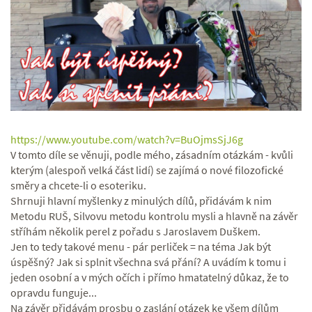
https://www.youtube.com/watch?v=BuOjmsSjJ6g
V tomto díle se věnuji, podle mého, zásadním otázkám - kvůli
kterým (alespoň velká část lidí) se zajímá o nové filozofické
směry a chcete-li o esoteriku.
Shrnuji hlavní myšlenky z minulých dílů, přidávám k nim
Metodu RUŠ, Silvovu metodu kontrolu mysli a hlavně na závěr
stříhám několik perel z pořadu s Jaroslavem Duškem.
Jen to tedy takové menu - pár perliček = na téma Jak být
úspěšný? Jak si splnit všechna svá přání? A uvádím k tomu i
jeden osobní a v mých očích i přímo hmatatelný důkaz, že to
opravdu funguje...
Na závěr přidávám prosbu o zaslání otázek ke všem dílům