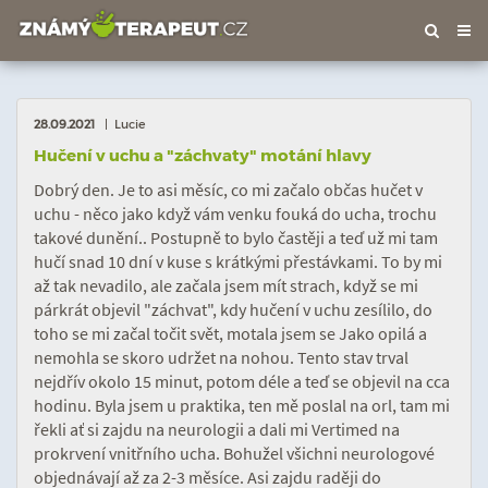
Tog
nav
28.09.2021
| Lucie
Hučení v uchu a "záchvaty" motání hlavy
Dobrý den. Je to asi měsíc, co mi začalo občas hučet v
uchu - něco jako když vám venku fouká do ucha, trochu
takové dunění.. Postupně to bylo častěji a teď už mi tam
hučí snad 10 dní v kuse s krátkými přestávkami. To by mi
až tak nevadilo, ale začala jsem mít strach, když se mi
párkrát objevil "záchvat", kdy hučení v uchu zesílilo, do
toho se mi začal točit svět, motala jsem se Jako opilá a
nemohla se skoro udržet na nohou. Tento stav trval
nejdřív okolo 15 minut, potom déle a teď se objevil na cca
hodinu. Byla jsem u praktika, ten mě poslal na orl, tam mi
řekli ať si zajdu na neurologii a dali mi Vertimed na
prokrvení vnitřního ucha. Bohužel všichni neurologové
objednávají až za 2-3 měsíce. Asi zajdu raději do