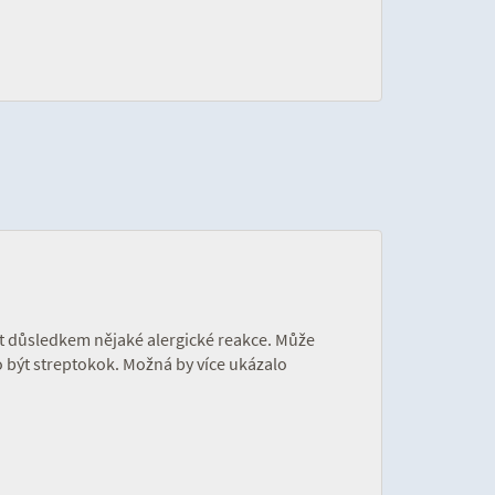
ýt důsledkem nějaké alergické reakce. Může
to být streptokok. Možná by více ukázalo