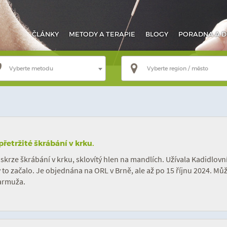
ČLÁNKY
METODY
A TERAPIE
BLOGY
PORADNA
A D
Vyberte metodu
Vyberte region / město
řetržité škrábání v krku.
n skrze škrábání v krku, sklovítý hlen na mandlích. Užívala Kadidlo
 to začalo. Je objednána na ORL v Brně, ale až po 15 říjnu 2024. M
armuža.