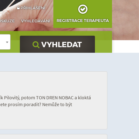
PŘIHLÁŠENÍ
REGISTRACE TERAPEUTA
ISKUZE
VYHLEDÁVÁNÍ
VYHLEDAT
vník Pilovitý, potom TON DREN NOBAC a kloktá
ůžete prosím poradit? Nemůže to být