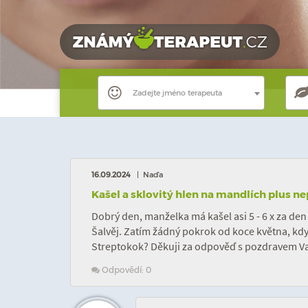
Zadejte jméno terapeuta
16.09.2024
| Naďa
Kašel a sklovitý hlen na mandlích plus nep
Dobrý den, manželka má kašel asi 5 - 6 x za de
Šalvěj. Zatím žádný pokrok od koce května, kdy
Streptokok? Děkuji za odpověď s pozdravem V
Odpovědí: 0