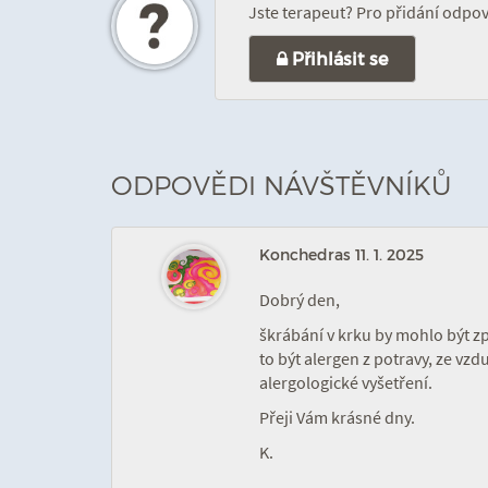
Jste terapeut? Pro přidání odpově
Přihlásit se
ODPOVĚDI NÁVŠTĚVNÍKŮ
Konchedras
11. 1. 2025
Dobrý den,
škrábání v krku by mohlo být z
to být alergen z potravy, ze vz
alergologické vyšetření.
Přeji Vám krásné dny.
K.