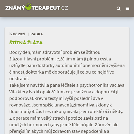
Tog
nav
12.08.2021
| RADKA
ŠTÍTNÁ ŽLÁZA
Dodrý den,mám zdravotní problém se štítnou
žlázou.Hlavní problém je,žě jim mám ji plnou cyst a
uzlů,dle paní doktorky autoimunitní onemocnění zvýšená
činnost,doktorka mě doporučuje ji celou co nejdříve
odstranit.
Také jsem navštívila pana léčitele a psychotronika Vaclava
Víta který tvrdil opak žě funkce je snížěná a doporučil jí
podporovat.Krevní testy mi vyšli poslední dva v
rovnováze.Jsem spíše unavená,zimomřiva,sklony k
tloustnuti,občas třes rukou,mívala jsem oteklé oči někdy.
Z operace mám velký strach i poté ze zavislosti na
umělých hormonech,aby je mé tělo přijalo.Zárověn ale
přemýslím abych můj zdravotn stav nepodcenila a