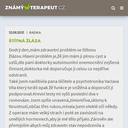
Tog
nav
12.08.2021
| RADKA
ŠTÍTNÁ ŽLÁZA
Dodrý den,mám zdravotní problém se štítnou
žlázou.Hlavní problém je,žě jim mám ji plnou cyst a
uzlů,dle paní doktorky autoimunitní onemocnění zvýšená
činnost,doktorka mě doporučuje ji celou co nejdříve
odstranit.
Také jsem navštívila pana léčitele a psychotronika Vaclava
Víta který tvrdil opak žě funkce je snížěná a doporučil jí
podporovat.Krevní testy mi vyšli poslední dva v
rovnováze.Jsem spíše unavená,zimomřiva,sklony k
tloustnuti,občas třes rukou,mívala jsem oteklé oči někdy.
Z operace mám velký strach i poté ze zavislosti na
umělých hormonech,aby je mé tělo přijalo.Zárověn ale
přemýslím abych můj zdravotn stav nepodcenila a