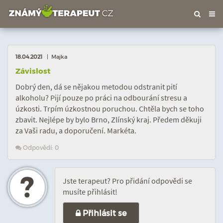
Tog
nav
18.04.2021
| Majka
Závislost
Dobrý den, dá se nějakou metodou odstranit pití
alkoholu? Pijí pouze po práci na odbourání stresu a
úzkosti. Trpím úzkostnou poruchou. Chtěla bych se toho
zbavit. Nejlépe by bylo Brno, Zlínský kraj. Předem děkuji
za Vaši radu, a doporučení. Markéta.
Odpovědí: 0
Jste terapeut? Pro přidání odpovědi se
musíte přihlásit!
Přihlásit se