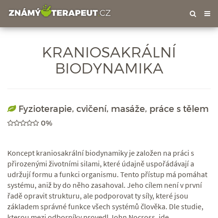
Tog
nav
KRANIOSAKRÁLNÍ
BIODYNAMIKA
Fyzioterapie, cvičení, masáže, práce s tělem
0%
Koncept kraniosakrální biodynamiky je založen na práci s
přirozenými životními silami, které údajně uspořádávají a
udržují formu a funkci organismu. Tento přístup má pomáhat
systému, aniž by do něho zasahoval. Jeho cílem není v první
řadě opravit strukturu, ale podporovat ty síly, které jsou
základem správné funkce všech systémů člověka. Dle studie,
kterou mezi odborníky provedl John Nocross, jde