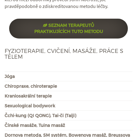
pravděpodobně o zdiskreditovanou metodu léčby.
SEZNAM TERAPEUTŮ
PRAKTIKUJÍCÍCH TUTO METODU
FYZIOTERAPIE, CVIČENÍ, MASÁŽE, PRÁCE S
TĚLEM
Jóga
Chiropraxe, chiroterapie
Kraniosakrální terapie
Sexuological bodywork
Čchi-kung (QI QONG), Tai-či (Taiji)
Čínské masáže, Tuina masáž
Dornova metoda, SM systém, Bowenova masáž, Breussova