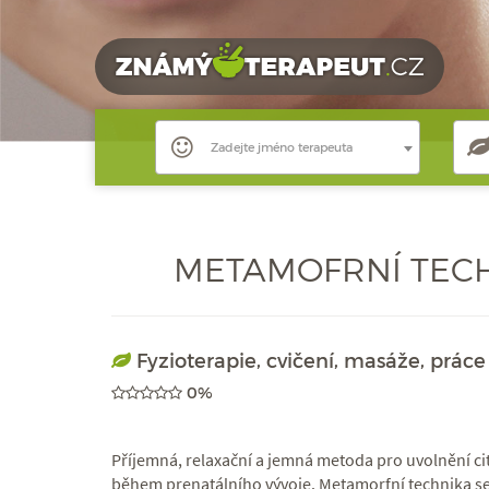
Zadejte jméno terapeuta
METAMOFRNÍ TECH
Fyzioterapie, cvičení, masáže, práce
0%
Příjemná, relaxační a jemná metoda pro uvolnění cit
během prenatálního vývoje. Metamorfní technika se