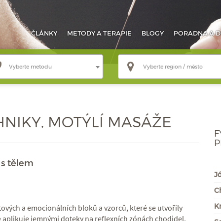
ČLÁNKY
METODY
A TERAPIE
BLOGY
PORADNA
A D
Vyberte metodu
Vyberte region / město
NIKY, MOTÝLÍ MASÁŽE
F
P
 s tělem
J
C
Kr
ových a emocionálních bloků a vzorců, které se utvořily
 aplikuje jemnými doteky na reflexních zónách chodidel,