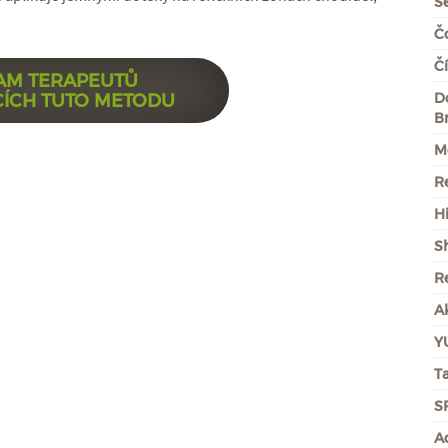
S
Čc
Č
AM TERAPEUTŮ
CÍCH TUTO METODU
D
B
M
R
H
S
Re
A
Y
T
S
A