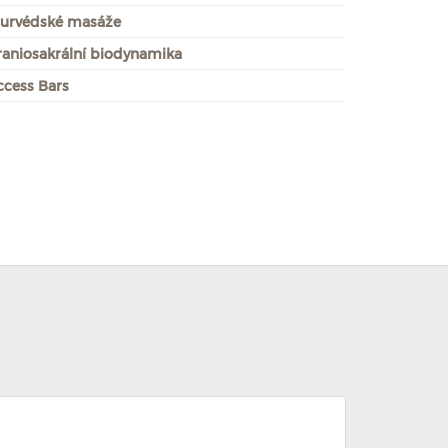
jurvédské masáže
raniosakrální biodynamika
ccess Bars