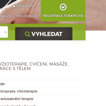
PŘIHLÁŠENÍ
REGISTRACE TERAPEUTA
ISKUZE
VYHLEDÁVÁNÍ
VYHLEDAT
YZIOTERAPIE, CVIČENÍ, MASÁŽE,
RÁCE S TĚLEM
óga
hiropraxe, chiroterapie
aniosakrální terapie