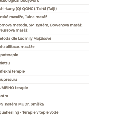
exuological bodywork
hi-kung (QI QONG), Tai-či (Taiji)
ínské masáže, Tuina masáž
ornova metoda, SM systém, Bowenova masáž,
reussova masáž
etoda dle Ludmily Mojžíšové
ehabilitace, masáže
ipoterapie
hiatsu
flexní terapie
kupresura
UMEIHO terapie
antra
PS systém MUDr. Smíška
quahealing - Terapie v teplé vodě