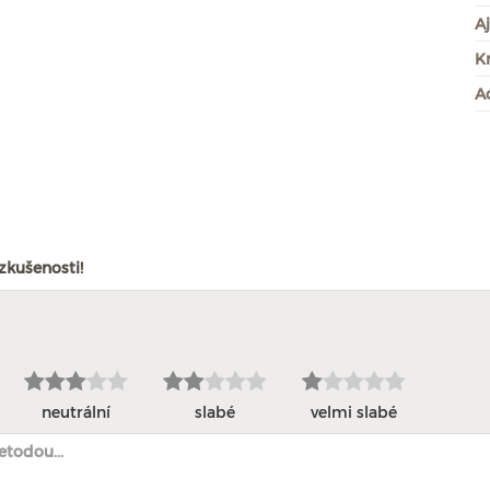
A
K
A
zkušenosti!
neutrální
slabé
velmi slabé