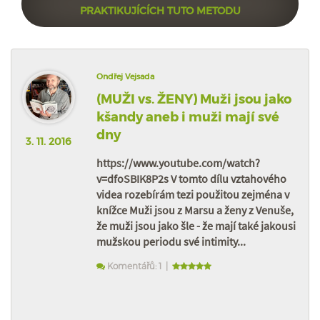
PRAKTIKUJÍCÍCH TUTO METODU
Ondřej Vejsada
(MUŽI vs. ŽENY) Muži jsou jako
kšandy aneb i muži mají své
dny
3. 11. 2016
https://www.youtube.com/watch?
v=dfoSBIK8P2s V tomto dílu vztahového
videa rozebírám tezi použitou zejména v
knížce Muži jsou z Marsu a ženy z Venuše,
že muži jsou jako šle - že mají také jakousi
mužskou periodu své intimity...
Komentářů: 1 |