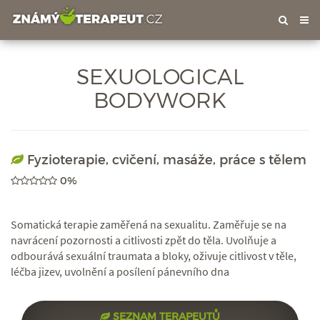
Tog
nav
SEXUOLOGICAL
BODYWORK
Fyzioterapie, cvičení, masáže, práce s tělem
0%
Somatická terapie zaměřená na sexualitu. Zaměřuje se na
navrácení pozornosti a citlivosti zpět do těla. Uvolňuje a
odbourává sexuální traumata a bloky, oživuje citlivost v těle,
léčba jizev, uvolnění a posílení pánevního dna
SEZNAM TERAPEUTŮ