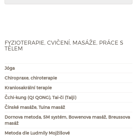
FYZIOTERAPIE, CVIČENÍ, MASÁŽE, PRÁCE S
TĚLEM
Jóga
Chiropraxe, chiroterapie
Kraniosakrální terapie
Čchi-kung (QI QONG), Tai-či (Taiji)
Čínské masáže, Tuina masáž
Dornova metoda, SM systém, Bowenova masáž, Breussova
masáž
Metoda dle Ludmily Mojžíšové