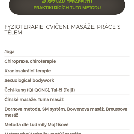
SEZNAM TERAPEUTŮ
PRAKTIKUJÍCÍCH TUTO METODU
FYZIOTERAPIE, CVIČENÍ, MASÁŽE, PRÁCE S
TĚLEM
Jóga
Chiropraxe, chiroterapie
Kraniosakrální terapie
Sexuological bodywork
Čchi-kung (QI QONG), Tai-či (Taiji)
Čínské masáže, Tuina masáž
Dornova metoda, SM systém, Bowenova masáž, Breussova
masáž
Metoda dle Ludmily Mojžíšové