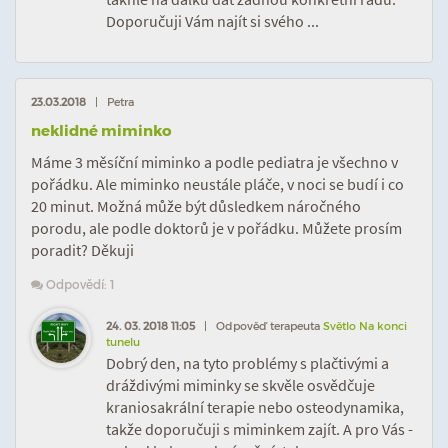
Doporučuji Vám najít si svého ...
23.03.2018
| Petra
neklidné miminko
Máme 3 měsíční miminko a podle pediatra je všechno v
pořádku. Ale miminko neustále pláče, v noci se budí i co
20 minut. Možná může být důsledkem náročného
porodu, ale podle doktorů je v pořádku. Můžete prosím
poradit? Děkuji
Odpovědí: 1
24. 03. 2018 11:05
| Odpověď terapeuta
Světlo Na konci
tunelu
Dobrý den, na tyto problémy s plačtivými a
dráždivými miminky se skvěle osvědčuje
kraniosakrální terapie nebo osteodynamika,
takže doporučuji s miminkem zajít. A pro Vás -