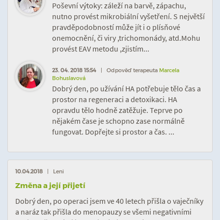
Poševní výtoky: záleží na barvě, zápachu,
nutno provést mikrobiální vyšetření. S největší
pravděpodobností může jít i o plísňové
onemocnění, či viry ,trichomonády, atd.Mohu
provést EAV metodu ,zjistím...
23. 04. 2018 15:54
| Odpověď terapeuta
Marcela
Bohuslavová
Dobrý den, po užívání HA potřebuje tělo čas a
prostor na regeneraci a detoxikaci. HA
opravdu tělo hodně zatěžuje. Teprve po
nějakém čase je schopno zase normálně
fungovat. Dopřejte si prostor a čas. ...
10.04.2018
| Leni
Změna a její přijetí
Dobrý den, po operaci jsem ve 40 letech přišla o vaječníky
a naráz tak přišla do menopauzy se všemi negativními