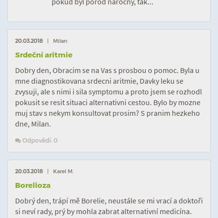
pokud byl porod náročný, tak...
20.03.2018
| Milan
Srdeční aritmie
Dobry den, Obracim se na Vas s prosbou o pomoc. Byla u
mne diagnostikovana srdecni aritmie, Davky leku se
zvysuji, ale s nimi i sila symptomu a proto jsem se rozhodl
pokusit se resit situaci alternativni cestou. Bylo by mozne
muj stav s nekym konsultovat prosim? S pranim hezkeho
dne, Milan.
Odpovědí: 0
20.03.2018
| Karel M.
Borelioza
Dobrý den, trápí mě Borelie, neustále se mi vrací a doktoři
si neví rady, prý by mohla zabrat alternativní medicína.