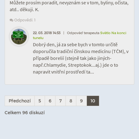
Můžete prosím poradit, nevyznám se v tom, byliny, očista,
atd.. děkuji. K.
Odpovědí: 1
22. 03. 2018 14:53
| Odpověď terapeuta
Světlo Na konci
tunelu
Dobrý den, já za sebe bych v tomto určitě
doporučila tradiční čínskou medicínu (TČM), v
případě borelií (stejně tak jako jiných-
např.Chlamydie, Streptokok...aj.) jde o to
napravit vnitřní prostředí ta...
Předchozí
5
6
7
8
9
10
Celkem 96 diskuzí