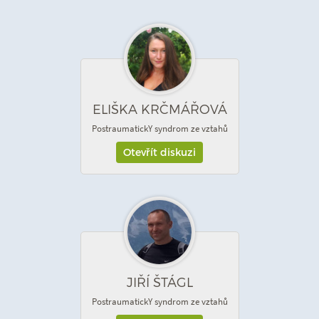
ELIŠKA KRČMÁŘOVÁ
PostraumatickY syndrom ze vztahů
Otevřít diskuzi
JIŘÍ ŠTÁGL
PostraumatickY syndrom ze vztahů