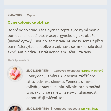
23.04.2018
| Majda
Gynekologické obtíže
Dobré odpoledne, ráda bych se zeptala, co by mi mohlo
pomoct na neustále se vracející gynekologické obtíže
(hlavně výtoky). Dlouho jsem brala HA, ale ty jsem už před
pár měsíci vyřadila, obtíže trvají, navíc se mi zhoršilo dost
akné. Antibiotika již brát nehodlám. Děkuji za rady
Odpovědí: 3
23. 04. 2018 15:36
| Odpověď terapeuta
Martina Mangová
Dobrý den, užívání HA je velkou zátěží pro
játra, ledviny a slinivku. Zejména slinivka
ovlivňuje stav a imunitu sliznic (proto možná
ty opakující se záněty). Ze svých zkušeností
doporučuji cvičení Hor...
23. 04. 2018 15:44
| Odpověď terapeuta
Jan Miklánek