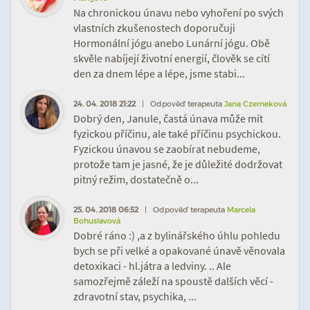
Na chronickou únavu nebo vyhoření po svých
vlastních zkušenostech doporučuji
Hormonální jógu anebo Lunární jógu. Obě
skvěle nabíjejí životní energií, člověk se cítí
den za dnem lépe a lépe, jsme stabi...
24. 04. 2018 21:22
| Odpověď terapeuta
Jana Czerneková
Dobrý den, Janule, častá únava může mít
fyzickou příčinu, ale také příčinu psychickou.
Fyzickou únavou se zaobírat nebudeme,
protože tam je jasné, že je důležité dodržovat
pitný režim, dostatečně o...
25. 04. 2018 06:52
| Odpověď terapeuta
Marcela
Bohuslavová
Dobré ráno :) ,a z bylinářského úhlu pohledu
bych se při velké a opakované únavě věnovala
detoxikaci - hl.játra a ledviny. .. Ale
samozřejmě záleží na spoustě dalších věcí -
zdravotní stav, psychika, ...