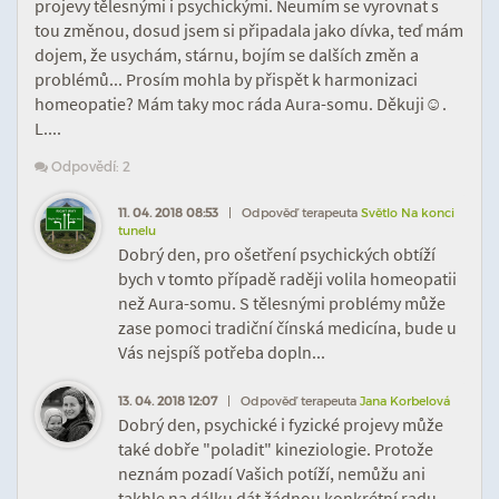
projevy tělesnými i psychickými. Neumím se vyrovnat s
tou změnou, dosud jsem si připadala jako dívka, teď mám
dojem, že usychám, stárnu, bojím se dalších změn a
problémů... Prosím mohla by přispět k harmonizaci
homeopatie? Mám taky moc ráda Aura-somu. Děkuji☺.
L....
Odpovědí: 2
11. 04. 2018 08:53
| Odpověď terapeuta
Světlo Na konci
tunelu
Dobrý den, pro ošetření psychických obtíží
bych v tomto případě raději volila homeopatii
než Aura-somu. S tělesnými problémy může
zase pomoci tradiční čínská medicína, bude u
Vás nejspíš potřeba dopln...
13. 04. 2018 12:07
| Odpověď terapeuta
Jana Korbelová
Dobrý den, psychické i fyzické projevy může
také dobře "poladit" kineziologie. Protože
neznám pozadí Vašich potíží, nemůžu ani
takhle na dálku dát žádnou konkrétní radu.