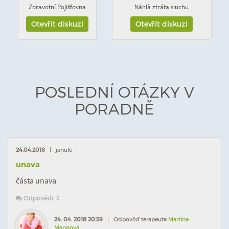
Zdravotní Pojišťovna
Náhlà ztráta sluchu
Otevřít diskuzi
Otevřít diskuzi
POSLEDNÍ OTÁZKY V
PORADNĚ
24.04.2018
| janule
unava
částa unava
Odpovědí: 3
24. 04. 2018 20:59
| Odpověď terapeuta
Martina
Mangová