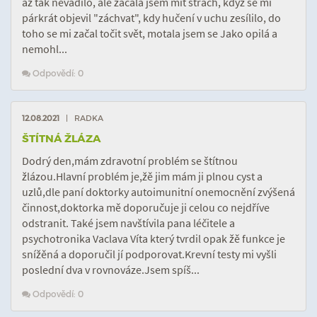
až tak nevadilo, ale začala jsem mít strach, když se mi
párkrát objevil "záchvat", kdy hučení v uchu zesílilo, do
toho se mi začal točit svět, motala jsem se Jako opilá a
nemohl...
Odpovědí: 0
12.08.2021
| RADKA
ŠTÍTNÁ ŽLÁZA
Dodrý den,mám zdravotní problém se štítnou
žlázou.Hlavní problém je,žě jim mám ji plnou cyst a
uzlů,dle paní doktorky autoimunitní onemocnění zvýšená
činnost,doktorka mě doporučuje ji celou co nejdříve
odstranit. Také jsem navštívila pana léčitele a
psychotronika Vaclava Víta který tvrdil opak žě funkce je
snížěná a doporučil jí podporovat.Krevní testy mi vyšli
poslední dva v rovnováze.Jsem spíš...
Odpovědí: 0