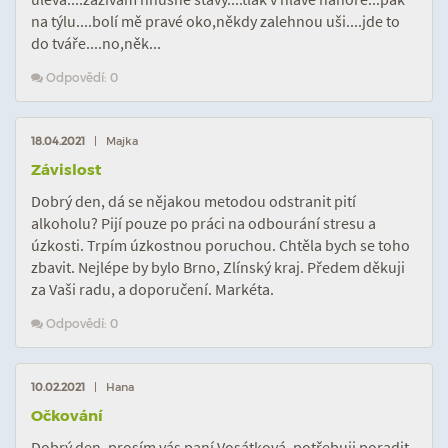
na týlu....bolí mě pravé oko,někdy zalehnou uši....jde to
do tváře....no,něk...
Odpovědí: 0
18.04.2021
| Majka
Závislost
Dobrý den, dá se nějakou metodou odstranit pití
alkoholu? Pijí pouze po práci na odbourání stresu a
úzkosti. Trpím úzkostnou poruchou. Chtěla bych se toho
zbavit. Nejlépe by bylo Brno, Zlínský kraj. Předem děkuji
za Vaši radu, a doporučení. Markéta.
Odpovědí: 0
10.02.2021
| Hana
Očkování
Dobrý den, prosím vás paní Vosátková, potřebuji poradit..