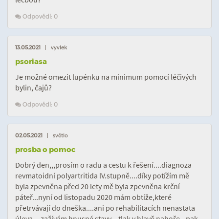
Odpovědí: 0
13.05.2021
| vyvlek
psoriasa
Je možné omezit lupénku na minimum pomocí léčivých
bylin, čajů?
Odpovědí: 0
02.05.2021
| světlo
prosba o pomoc
Dobrý den,,,prosím o radu a cestu k řešení....diagnoza
revmatoidní polyartritida lV.stupně....díky potížím mě
byla zpevněna před 20 lety mě byla zpevněna krční
páteř...nyní od listopadu 2020 mám obtíže,které
přetrvávají do dneška....ani po rehabilitacích nenastata
úleva....zažívám hnusné stavy....tlak v hlavě nahoře...pak