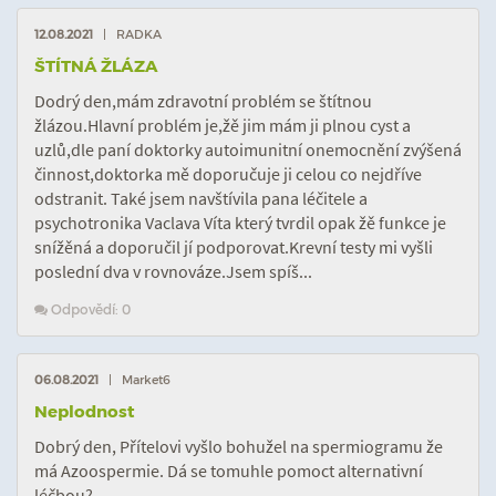
12.08.2021
| RADKA
ŠTÍTNÁ ŽLÁZA
Dodrý den,mám zdravotní problém se štítnou
žlázou.Hlavní problém je,žě jim mám ji plnou cyst a
uzlů,dle paní doktorky autoimunitní onemocnění zvýšená
činnost,doktorka mě doporučuje ji celou co nejdříve
odstranit. Také jsem navštívila pana léčitele a
psychotronika Vaclava Víta který tvrdil opak žě funkce je
snížěná a doporučil jí podporovat.Krevní testy mi vyšli
poslední dva v rovnováze.Jsem spíš...
Odpovědí: 0
06.08.2021
| Market6
Neplodnost
Dobrý den, Přítelovi vyšlo bohužel na spermiogramu že
má Azoospermie. Dá se tomuhle pomoct alternativní
léčbou?