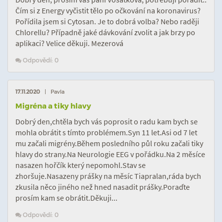
Čím si z Energy vyčistit tělo po očkování na koronavirus?
Pořídila jsem si Cytosan. Je to dobrá volba? Nebo raději
Chlorellu? Případně jaké dávkování zvolit a jak brzy po
aplikaci? Velice děkuji. Mezerová
Odpovědí: 0
17.11.2020
| Pavla
Migréna a tiky hlavy
Dobrý den,chtěla bych vás poprosit o radu kam bych se
mohla obrátit s tímto problémem.Syn 11 let.Asi od 7 let
mu začali migrény.Během posledního půl roku začali tiky
hlavy do strany.Na Neurologie EEG v pořádku.Na 2 měsíce
nasazen hořčík který nepomohl.Stav se
zhoršuje.Nasazeny prášky na měsíc Tiapralan,ráda bych
zkusila něco jiného než hned nasadit prášky.Poraďte
prosím kam se obrátit.Děkuji...
Odpovědí: 0