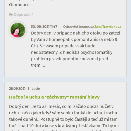
Olomouce.
Odpovědí: 1
30. 09. 2021 11:47
| Odpověď terapeuta
Jana Travnickova
Dobry den, v pripade nahleho otoku po zatezi
by Vam z homeopatik pomohl apis (5 nebo 9
CH). Ve vasem pripade vsak bude
nedostatecny. Z hlediska psychosomatiky
problem pravdepodobne nevznikl pred
tremi...
28.09.2021
| Lucie
Hučení v uchu a "záchvaty" motání hlavy
Dobrý den. Je to asi měsíc, co mi začalo občas hučet v
uchu - něco jako když vám venku fouká do ucha, trochu
takové dunění.. Postupně to bylo častěji a teď už mi tam
hučí snad 10 dní v kuse s krátkými přestávkami. To by mi