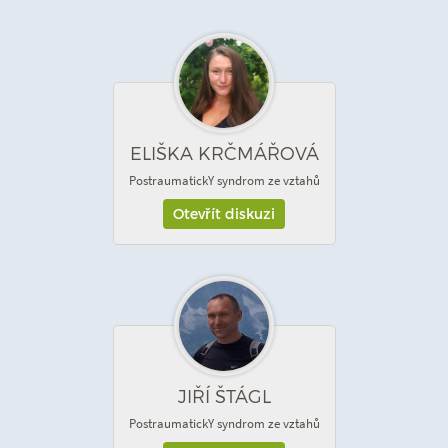
ELIŠKA KRČMÁŘOVÁ
PostraumatickY syndrom ze vztahů
Otevřít diskuzi
JIŘÍ ŠTÁGL
PostraumatickY syndrom ze vztahů