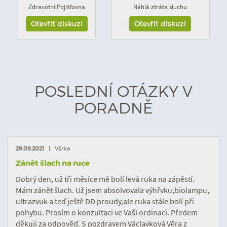
Zdravotní Pojišťovna
Náhlà ztráta sluchu
Otevřít diskuzi
Otevřít diskuzi
POSLEDNÍ OTÁZKY V
PORADNĚ
29.09.2021
| Věrka
Zánět šlach na ruce
Dobrý den, už tři měsíce mě bolí levá ruka na zápěstí.
Mám zánět šlach. Už jsem absolvovala výhřvku,biolampu,
ultrazvuk a teď ještě DD proudy,ale ruka stále bolí při
pohybu. Prosím o konzultaci ve Vaší ordinaci. Předem
děkuji za odpověď. S pozdravem Václavková Věra z