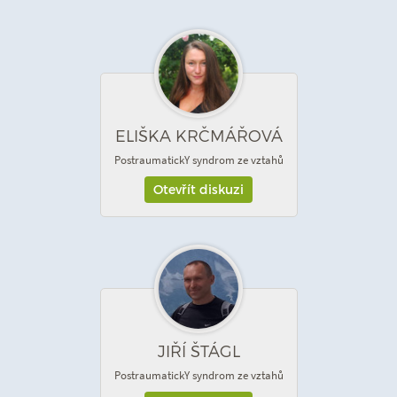
ELIŠKA KRČMÁŘOVÁ
PostraumatickY syndrom ze vztahů
Otevřít diskuzi
JIŘÍ ŠTÁGL
PostraumatickY syndrom ze vztahů