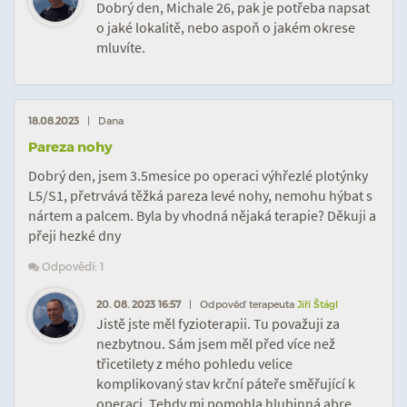
Dobrý den, Michale 26, pak je potřeba napsat
o jaké lokalitě, nebo aspoň o jakém okrese
mluvíte.
18.08.2023
| Dana
Pareza nohy
Dobrý den, jsem 3.5mesice po operaci výhřezlé plotýnky
L5/S1, přetrvává těžká pareza levé nohy, nemohu hýbat s
nártem a palcem. Byla by vhodná nějaká terapie? Děkuji a
přeji hezké dny
Odpovědí: 1
20. 08. 2023 16:57
| Odpověď terapeuta
Jiří Štágl
Jistě jste měl fyzioterapii. Tu považuji za
nezbytnou. Sám jsem měl před více než
třicetilety z mého pohledu velice
komplikovaný stav krční páteře směřující k
operaci. Tehdy mi pomohla hlubinná abre...