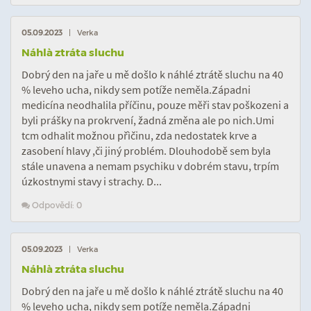
05.09.2023
| Verka
Náhlà ztráta sluchu
Dobrý den na jaře u mě došlo k náhlé ztrátě sluchu na 40
% leveho ucha, nikdy sem potíže neměla.Západni
medicína neodhalila příčinu, pouze měři stav poškozeni a
byli prášky na prokrvení, žadná změna ale po nich.Umi
tcm odhalit možnou přìčinu, zda nedostatek krve a
zasobení hlavy ,či jiný problém. Dlouhodobě sem byla
stále unavena a nemam psychiku v dobrém stavu, trpím
úzkostnymi stavy i strachy. D...
Odpovědí: 0
05.09.2023
| Verka
Náhlà ztráta sluchu
Dobrý den na jaře u mě došlo k náhlé ztrátě sluchu na 40
% leveho ucha, nikdy sem potíže neměla.Západni