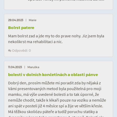
29.04.2023
| Marie
Bolrst patere
Mam bolrst zad a jde my to do prave nohy. Jiz jsem byla
nekolikrst ma rehabilitaci a nic.
Odpovědí: 0
11.04.2023
| Maruška
bolesti v dolních končetinách a oblasti pánve
Dobrý den, prosím můžete mi poradit zda by nějaká z
Vámi presentovaných metod byla použitelná pro moji
mamku, má výše uvedené bolesti a to tak úporné, že
nemůže chodit, takže k lékaři pouze na vozíku a nemůže
ani spát v posteli již 4 měsíce spí a žije ve větším křesle.
Má těžkou skoliózu páteře a tudíž poruchu statiky a