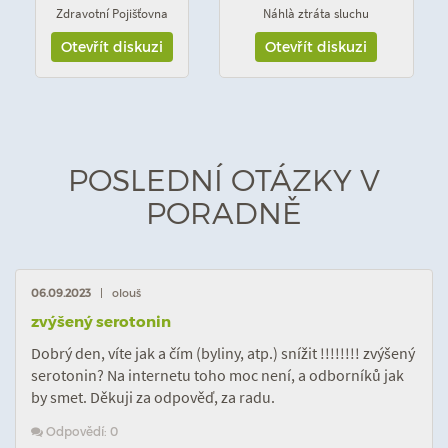
Zdravotní Pojišťovna
Náhlà ztráta sluchu
Otevřít diskuzi
Otevřít diskuzi
POSLEDNÍ OTÁZKY V
PORADNĚ
06.09.2023
| olouš
zvýšený serotonin
Dobrý den, víte jak a čím (byliny, atp.) snížit !!!!!!!! zvýšený
serotonin? Na internetu toho moc není, a odborníků jak
by smet. Děkuji za odpověď, za radu.
Odpovědí: 0