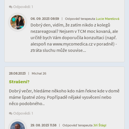
Odpovědí: 1
06. 09. 2023 08:59
| Odpověď terapeuta
Lucie Marešová
Dobrý den, vidím, že zatím nikdo z kolegů
nezareagoval? Nejsem v TCM moc kovaná, ale
určitě bych Vám doporučila konzultaci (např.
alespoň na www.mycomedica.cz v poradně) -
ztráta sluchu může souvise...
28.08.2023
| Michal 26
Strašení?
Dobrý večer, hledáme někoho kdo nám řekne kde v domě
máme špatné zóny. Popřípadě nějaké vysvěcení nebo
něco podobného..
Odpovědí: 1
29. 08. 2023 11:38
| Odpověď terapeuta
Jiří Štágl