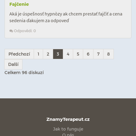
Fajčenie
Aká je úspešnosť hypnòzy ak chcem prestať fajčiť a cena
sedenia ďakujem za odpoveď
Odpovědí: 0
Předchozí
1
2
3
4
5
6
7
8
Další
Celkem 96 diskuzí
ZnamyTerapeut.cz
Jak to funguje
O nás