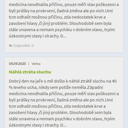
medicína neodhalila příčinu, pouze měři stav poškozeni a
byli prášky na prokrvení, žadná změna ale po nich.Umi
tcm odhalit možnou přìčinu, zda nedostatek krve a
zasobení hlavy ,či jiný problém. Dlouhodobě sem byla
stále unavena a nemam psychiku v dobrém stavu, trpím
úzkostnymi stavy i strachy. D...
Odpovědí: 0
05.09.2023
| Verka
Náhlà ztráta sluchu
Dobrý den na jaře u mě došlo k náhlé ztrátě sluchu na 40
% leveho ucha, nikdy sem potíže neměla.Západni
medicína neodhalila příčinu, pouze měři stav poškozeni a
byli prášky na prokrvení, žadná změna ale po nich.Umi
tcm odhalit možnou přìčinu, zda nedostatek krve a
zasobení hlavy ,či jiný problém. Dlouhodobě sem byla
stále unavena a nemam psychiku v dobrém stavu, trpím
úzkostnymi stavy i strachy. D...