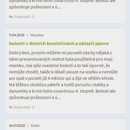
dynamiky a krom toho coxartrosu 4. stupně. Bolesti ale
způsobuje poškození a ú...
Odpovědí: 0
11.04.2023
| Maruška
bolesti v dolních končetinách a oblasti pánve
Dobrý den, prosím můžete mi poradit zda by nějaká z
Vámi presentovaných metod byla použitelná pro moji
mamku, má výše uvedené bolesti a to tak úporné, že
nemůže chodit, takže k lékaři pouze na vozíku a nemůže
ani spát v posteli již 4 měsíce spí a žije ve větším křesle.
Má těžkou skoliózu páteře a tudíž poruchu statiky a
dynamiky a krom toho coxartrosu 4. stupně. Bolesti ale
způsobuje poškození a ú...
Odpovědí: 0
24.01.2023
| Edith