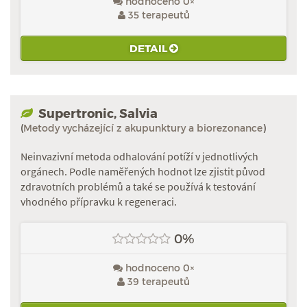
hodnoceno 0×
35 terapeutů
DETAIL
Supertronic, Salvia
(
Metody vycházející z akupunktury a biorezonance
)
Neinvazivní metoda odhalování potíží v jednotlivých
orgánech. Podle naměřených hodnot lze zjistit původ
zdravotních problémů a také se používá k testování
vhodného přípravku k regeneraci.
0%
hodnoceno 0×
39 terapeutů