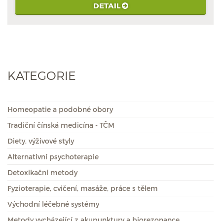
DETAIL
KATEGORIE
Homeopatie a podobné obory
Tradiční čínská medicína - TČM
Diety, výživové styly
Alternativní psychoterapie
Detoxikační metody
Fyzioterapie, cvičení, masáže, práce s tělem
Východní léčebné systémy
Metody vycházející z akupunktury a biorezonance