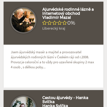
Ajurvédské rodinné lázně a
internetový obchod
Vladimír Mazal
Doposud žádné hodnocení
Profil terapeuta
0%
Liberecký kraj
Jsem ájurvédský masér a majitel a provozovatel
ájurvédských rodinných lázní v Českém ráji od r.2008.
Provoz je celoroční a to vždy pro uzavřené skupiny 2 max
4 osob , s délkou poby...
Cestou ájurvédy - Hanka
Svíčka
Hanka Svíčka