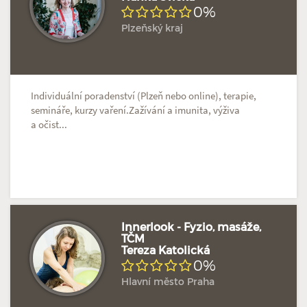
Doposud žádné hodnocení
Profil terapeuta
0%
Plzeňský kraj
Individuální poradenství (Plzeň nebo online), terapie,
semináře, kurzy vaření.Zažívání a imunita, výživa
a očist...
Innerlook - Fyzio, masáže,
TČM
Tereza Katolická
Doposud žádné hodnocení
Profil terapeuta
0%
Hlavní město Praha