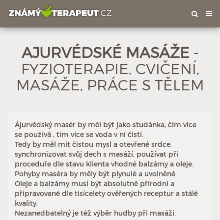
Tog
nav
AJURVÉDSKÉ MASÁŽE
-
FYZIOTERAPIE, CVIČENÍ,
MASÁŽE, PRÁCE S TĚLEM
Ájurvédský masér by měl být jako studánka, čím více
se používá , tím více se voda v ní čistí.
Tedy by měl mít čistou mysl a otevřené srdce,
synchronizovat svůj dech s masáží, používat při
proceduře dle stavu klienta vhodné balzámy a oleje.
Pohyby maséra by měly být plynulé a uvolněné.
Oleje a balzámy musí být absolutně přírodní a
připravované dle tisícelety ověřených receptur a stálé
Hodnoceno: 3×
Profil terapeuta
kvality.
Nezanedbatelný je též výběr hudby při masáži.