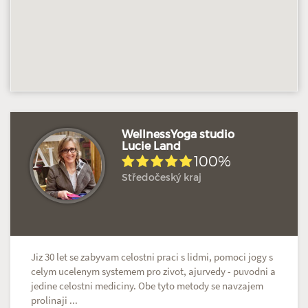
WellnessYoga studio
Lucie Land
100%
Doposud žádné hodnocení
Profil terapeuta
Středočeský kraj
Jiz 30 let se zabyvam celostni praci s lidmi, pomoci jogy s
celym ucelenym systemem pro zivot, ajurvedy - puvodni a
jedine celostni mediciny. Obe tyto metody se navzajem
prolinaji ...