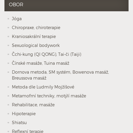
OBOR
Jóga
Chiropraxe, chiroterapie
Kraniosakrální terapie
Sexuological bodywork
Čchi-kung (QI QONG), Tai-či (Taiji)
Čínské masáže, Tuina masáž
Dornova metoda, SM systém, Bowenova masáž,
Breussova masáž
Metoda dle Ludmily Mojžíšové
Metamofrní techniky, motýlí masáže
Rehabilitace, masáže
Hipoterapie
Shiatsu
Reflexní terapie