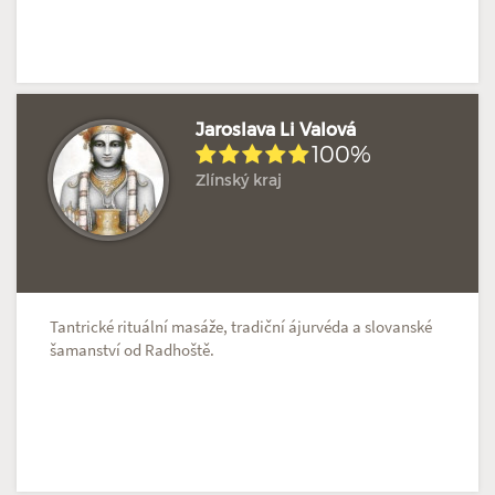
Jaroslava Li Valová
100%
Zlínský kraj
Doposud žádné hodnocení
Profil terapeuta
Tantrické rituální masáže, tradiční ájurvéda a slovanské
šamanství od Radhoště.