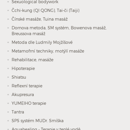
Sexuological bodywork
Čchi-kung (QI QONG), Tai-či (Taiji)
Čínské masáže, Tuina masáž
Dornova metoda, SM systém, Bowenova masáž,
Breussova masáž
Metoda dle Ludmily Mojžíšové
Metamofrní techniky, motýlí masáže
Rehabilitace, masáže
Hipoterapie
Shiatsu
Reflexní terapie
Akupresura
YUMEIHO terapie
Tantra
SPS systém MUDr. Smíška
Aquahealing - Terapie v teplé vodě