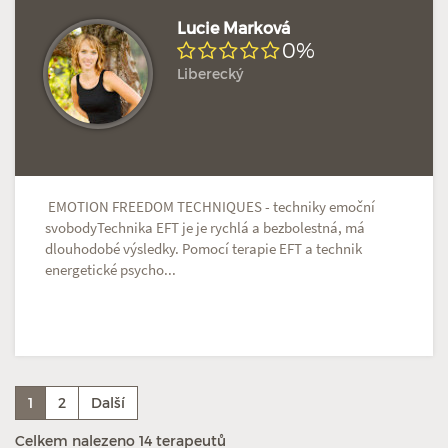
Lucie Marková
0%
Liberecký
EMOTION FREEDOM TECHNIQUES - techniky emoční
svobodyTechnika EFT je je rychlá a bezbolestná, má
dlouhodobé výsledky. Pomocí terapie EFT a technik
energetické psycho...
1
2
Další
Celkem nalezeno 14 terapeutů