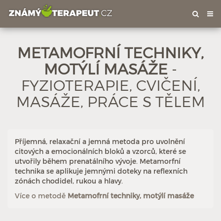
Tog
nav
METAMOFRNÍ TECHNIKY,
MOTÝLÍ MASÁŽE
-
FYZIOTERAPIE, CVIČENÍ,
Hodnoceno: 2×
Profil terapeuta
MASÁŽE, PRÁCE S TĚLEM
Příjemná, relaxační a jemná metoda pro uvolnění
citových a emocionálních bloků a vzorců, které se
utvořily během prenatálního vývoje. Metamorfní
technika se aplikuje jemnými doteky na reflexních
zónách chodidel, rukou a hlavy.
Více o metodě
Metamofrní techniky, motýlí masáže