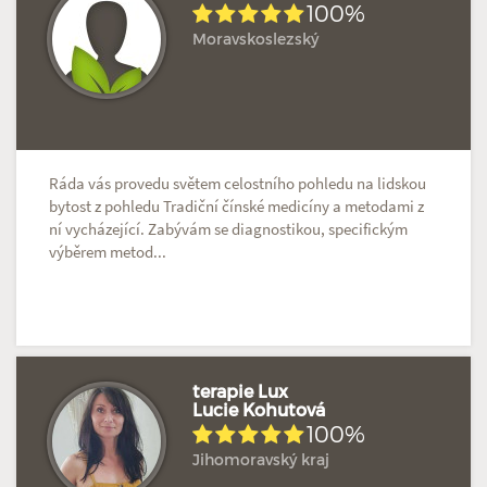
100%
Moravskoslezský
Hodnoceno: 2×
Profil terapeuta
Ráda vás provedu světem celostního pohledu na lidskou
bytost z pohledu Tradiční čínské medicíny a metodami z
ní vycházející. Zabývám se diagnostikou, specifickým
výběrem metod...
terapie Lux
Lucie Kohutová
100%
Hodnoceno: 1×
Profil terapeuta
Jihomoravský kraj