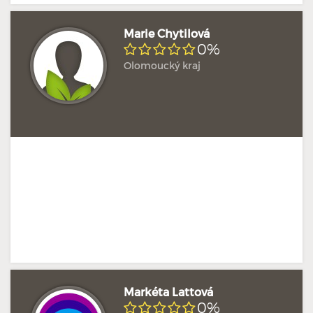
Marie Chytilová
0%
Olomoucký kraj
Doposud žádné hodnocení
Profil terapeuta
Markéta Lattová
0%