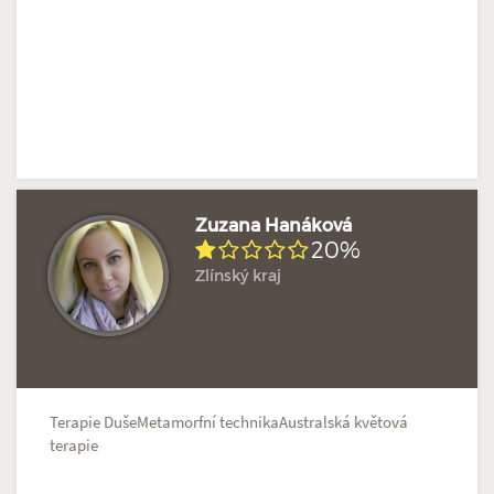
Zuzana Hanáková
20%
Zlínský kraj
Doposud žádné hodnocení
Profil terapeuta
Terapie DušeMetamorfní technikaAustralská květová
terapie