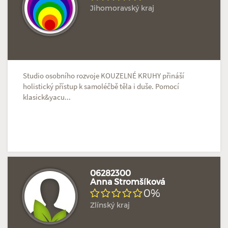
Jihomoravský kraj
Doposud žádné hodnocení
Profil terapeuta
Studio osobního rozvoje KOUZELNÉ KRUHY přináší
holistický přístup k samoléčbě těla i duše. Pomocí
klasick&yacu...
06282300
Anna Stromšíková
0%
Doposud žádné hodnocení
Profil terapeuta
Zlínský kraj