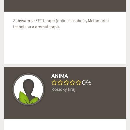
Zabývám se EFT terapií (online i osobně), Metamorfní
technikou a aromaterapií.
ANIMA
0%
Košický kraj
Doposud žádné hodnocení
Profil terapeuta