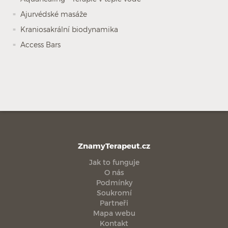
Ajurvédské masáže
Kraniosakrální biodynamika
Access Bars
ZnamyTerapeut.cz
Jak to funguje
O nás
Podmínky
Soukromí
Partneři
Mapa webu
Kontakt