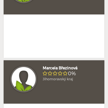
Marcela Březinová
0%
Jihomoravský kraj
Doposud žádné hodnocení
Profil terapeuta