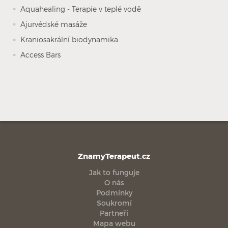
Aquahealing - Terapie v teplé vodě
Ajurvédské masáže
Kraniosakrální biodynamika
Access Bars
ZnamyTerapeut.cz
Jak to funguje
O nás
Podmínky
Soukromí
Partneři
Mapa webu