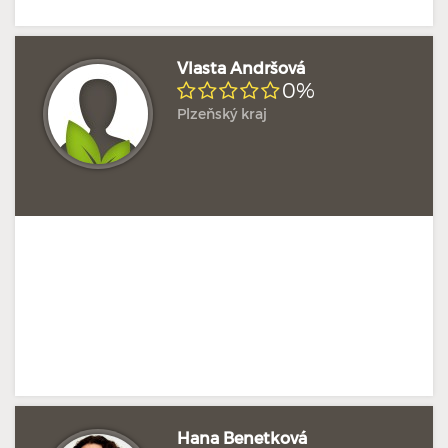
Vlasta Andršová
0%
Plzeňský kraj
Doposud žádné hodnocení
Profil terapeuta
Hana Benetková