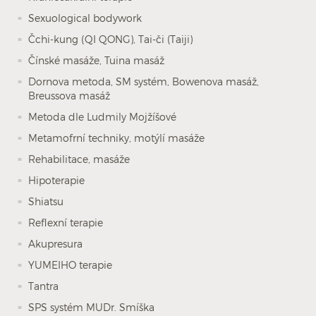
Sexuological bodywork
Čchi-kung (QI QONG), Tai-či (Taiji)
Čínské masáže, Tuina masáž
Dornova metoda, SM systém, Bowenova masáž,
Breussova masáž
Metoda dle Ludmily Mojžíšové
Metamofrní techniky, motýlí masáže
Rehabilitace, masáže
Hipoterapie
Shiatsu
Reflexní terapie
Akupresura
YUMEIHO terapie
Tantra
SPS systém MUDr. Smíška