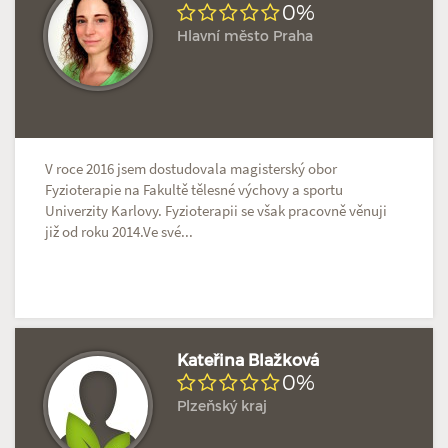
0%
Hlavní město Praha
Doposud žádné hodnocení
Profil terapeuta
V roce 2016 jsem dostudovala magisterský obor
Fyzioterapie na Fakultě tělesné výchovy a sportu
Univerzity Karlovy. Fyzioterapii se však pracovně věnuji
již od roku 2014.Ve své...
Kateřina Blažková
0%
Plzeňský kraj
Doposud žádné hodnocení
Profil terapeuta