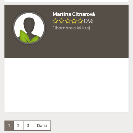
Martina Citnarová
0%
Jihomoravský kraj
1
2
3
Další