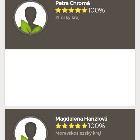
Petra Chromá
100%
Zlínský kraj
Hodnoceno: 1×
Profil terapeuta
Magdalena Hanzlová
100%
Moravskoslezský kraj
Hodnoceno: 1×
Profil terapeuta