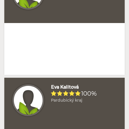
Eva Kalitová
100%
Pardubický kraj
Hodnoceno: 18×
Profil terapeuta