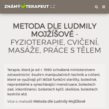
Tog
nav
METODA DLE LUDMILY
MOJŽÍŠOVÉ
-
FYZIOTERAPIE, CVIČENÍ,
MASÁŽE, PRÁCE S TĚLEM
Hodnoceno: 1×
Profil terapeuta
Terapie, která je od r. 1990 schválená ministerstvem
zdravotnictví. Souhrn manipulačních technik a cvičení,
které se využívají při léčbě funkční sterility, bolestivé,
nepravidelné a vynechávající menstruace, bolestech
zad, inkontinenci, bolestech kyčlí, skolióze, bolestech
kostrče atd.
Více o metodě
Metoda dle Ludmily Mojžíšové