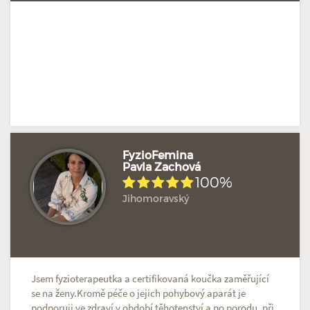
FyzioFemina
Pavla Zachová
100%
Doposud žádné hodnocení
Profil terapeuta
Jihomoravský
Jsem fyzioterapeutka a certifikovaná koučka zaměřující
se na ženy.Kromě péče o jejich pohybový aparát je
podporuji ve zdraví v období těhotenství a po porodu, při