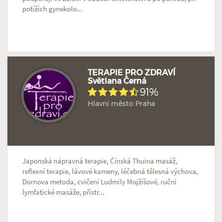
potížích gynekolo...
TERAPIE PRO ZDRAVÍ
Světlana Černá
91%
Doposud žádné hodnocení
Profil terapeuta
Hlavní město Praha
Japonská nápravná terapie, Čínská Thuina masáž,
reflexní terapie, lávové kameny, léčebná tělesná výchova,
Dornova metoda, cvičení Ludmily Mojžíšové, ruční
lymfatické masáže, přístr...