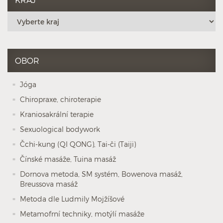
OBOR
Jóga
Chiropraxe, chiroterapie
Kraniosakrální terapie
Sexuological bodywork
Čchi-kung (QI QONG), Tai-či (Taiji)
Čínské masáže, Tuina masáž
Dornova metoda, SM systém, Bowenova masáž,
Breussova masáž
Metoda dle Ludmily Mojžíšové
Metamofrní techniky, motýlí masáže