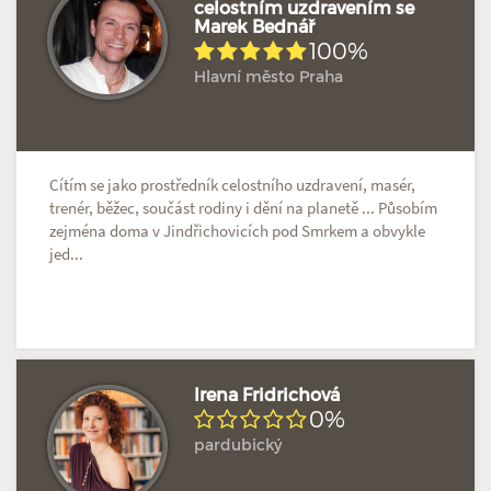
celostním uzdravením se
Marek Bednář
Doposud žádné hodnocení
Profil terapeuta
100%
Hlavní město Praha
Cítím se jako prostředník celostního uzdravení, masér,
trenér, běžec, součást rodiny i dění na planetě ... Působím
zejména doma v Jindřichovicích pod Smrkem a obvykle
jed...
Irena Fridrichová
0%
pardubický