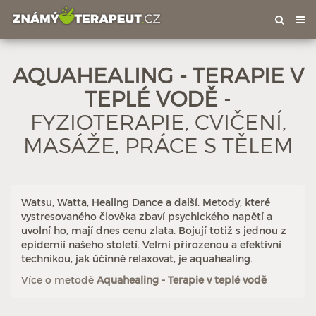
Tog
nav
AQUAHEALING - TERAPIE V
TEPLÉ VODĚ
-
FYZIOTERAPIE, CVIČENÍ,
Hodnoceno: 5×
Profil terapeuta
MASÁŽE, PRÁCE S TĚLEM
Watsu, Watta, Healing Dance a další. Metody, které
vystresovaného člověka zbaví psychického napětí a
uvolní ho, mají dnes cenu zlata. Bojují totiž s jednou z
epidemií našeho století. Velmi přirozenou a efektivní
technikou, jak účinně relaxovat, je aquahealing.
Více o metodě
Aquahealing - Terapie v teplé vodě